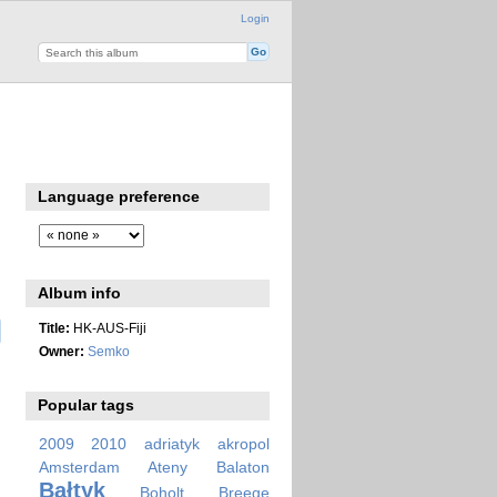
Login
Language preference
Album info
Title:
HK-AUS-Fiji
Owner:
Semko
Popular tags
2009
2010
adriatyk
akropol
Amsterdam
Ateny
Balaton
Bałtyk
Boholt
Breege