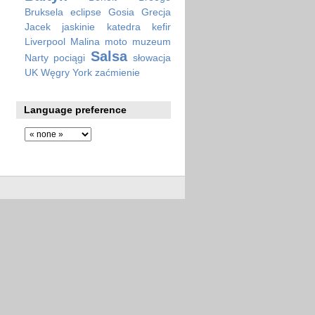
Bruksela
eclipse
Gosia
Grecja
Jacek
jaskinie
katedra
kefir
Liverpool
Malina
moto
muzeum
Salsa
Narty
pociągi
słowacja
UK
Węgry
York
zaćmienie
Language preference